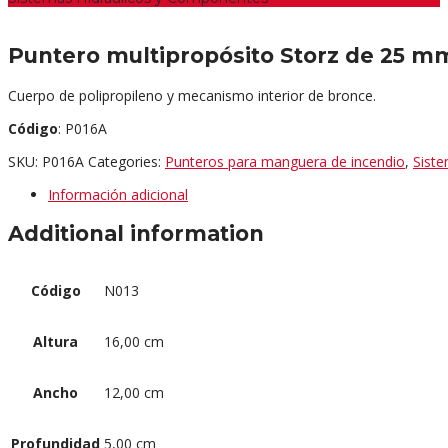
Puntero multipropósito Storz de 25 m
Cuerpo de polipropileno y mecanismo interior de bronce.
Código
: P016A
SKU:
P016A
Categories:
Punteros para manguera de incendio
,
Sist
Información adicional
Additional information
Código
N013
Altura
16,00 cm
Ancho
12,00 cm
Profundidad
5,00 cm