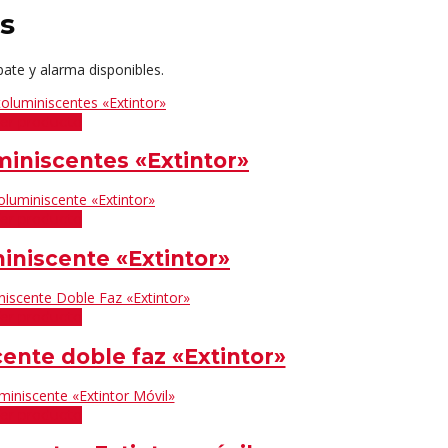
s
mbate y alarma disponibles.
er producto
miniscentes «Extintor»
er producto
miniscente «Extintor»
er producto
cente doble faz «Extintor»
er producto