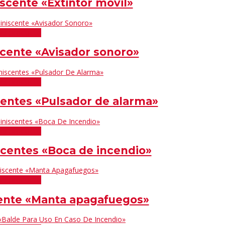
iscente «Extintor móvil»
er producto
scente «Avisador sonoro»
er producto
centes «Pulsador de alarma»
er producto
scentes «Boca de incendio»
er producto
cente «Manta apagafuegos»