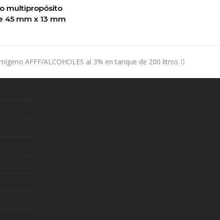
o multipropósito
ER PRODUCTO
de 45 mm x 13 mm
mígeno AFFF/ALCOHOLES al 3% en tanque de 200 litros