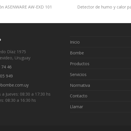
next
osión ASENWARE AW-EXD 101
Detector de humo y calor 
post:
o
Inicio
edo Díaz 1975
Bombe
evideo, Uruguay
Productos
 74 46
Servicios
005 949
@bombe.com.uy
Normativa
 a Jueves: 08:30 a 17:30 hs
Contacto
es: 08:30 a 16:30 hs
Llamar