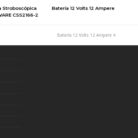
a Stroboscópica
ER PRODUCTO
Batería 12 Volts 12 Ampere
VER PRODUCTO
ARE CSS2166-2
next
Batería 12 Volts 12 Ampere
post: